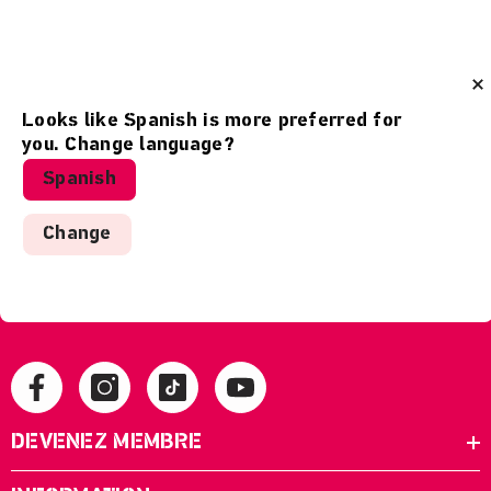
Looks like
Spanish
is more preferred for
you. Change language?
BULLETIN
Spanish
MISSIONS, PRÉVENTES, OFFRES...
Change
S'ABONNER
J'ai lu et j'accepte les conditions générales
DEVENEZ MEMBRE